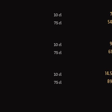
7
10 cl
54
75 cl
9
10 cl
61
75 cl
14.5
10 cl
89
75 cl